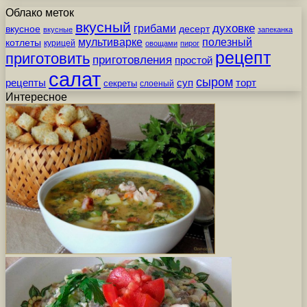
Облако меток
вкусный
грибами
духовке
вкусное
десерт
вкусные
запеканка
мультиварке
полезный
котлеты
курицей
овощами
пирог
рецепт
приготовить
приготовления
простой
салат
сыром
рецепты
суп
торт
секреты
слоеный
Интересное