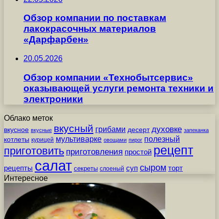
Обзор компании по поставкам
лакокрасочных материалов
«Дарфарбен»
20.05.2026
Обзор компании «Технобытсервис»
оказывающей услуги ремонта техники и
электроники
Облако меток
вкусный
грибами
духовке
вкусное
десерт
вкусные
запеканка
мультиварке
полезный
котлеты
курицей
овощами
пирог
рецепт
приготовить
приготовления
простой
салат
сыром
рецепты
суп
торт
секреты
слоеный
Интересное