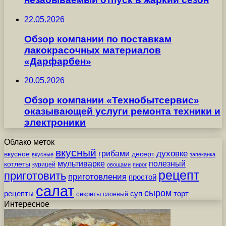
22.05.2026
Обзор компании по поставкам
лакокрасочных материалов
«Дарфарбен»
20.05.2026
Обзор компании «Технобытсервис»
оказывающей услуги ремонта техники и
электроники
Облако меток
вкусный
грибами
духовке
вкусное
десерт
вкусные
запеканка
мультиварке
полезный
котлеты
курицей
овощами
пирог
рецепт
приготовить
приготовления
простой
салат
сыром
рецепты
суп
торт
секреты
слоеный
Интересное