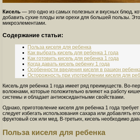
Кисель
— это одно из самых полезных и вкусных блюд, ко
добавить сухие плоды или орехи для большей пользы. Это
микроэлементами.
Содержание статьи:
Польза киселя для ребенка
Как выбрать кисель для ребенка 1 года
Как готовить кисель для ребенка 1 года
Когда давать кисель ребенку 1 года
Особенности введения киселя в рацион ребенка
Осторожность при употреблении киселя для реб
Кисель для ребенка 1 года имеет ряд преимуществ. Во-пер
волокнами, которые положительно влияют на работу кише
системы и обладает антиоксидантными свойствами.
Однако, приготовление киселя для ребенка 1 года требуе
следует избегать использования сахара или добавлять ег
фруктовый сок или мед. В-третьих, кисель необходимо дав
Польза киселя для ребенка