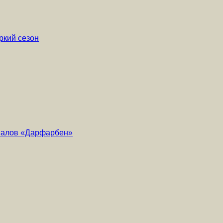
ркий сезон
риалов «Дарфарбен»