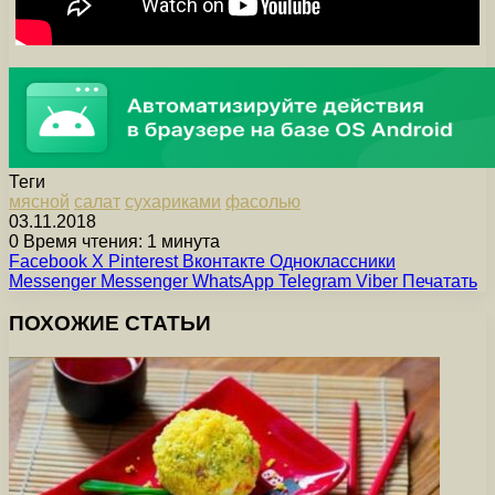
Теги
мясной
салат
сухариками
фасолью
03.11.2018
0
Время чтения: 1 минута
Facebook
X
Pinterest
Вконтакте
Одноклассники
Messenger
Messenger
WhatsApp
Telegram
Viber
Печатать
ПОХОЖИЕ СТАТЬИ