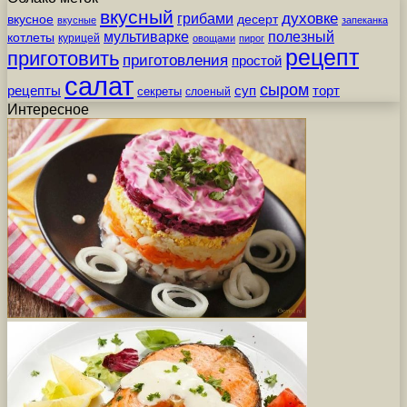
вкусный
грибами
духовке
вкусное
десерт
вкусные
запеканка
мультиварке
полезный
котлеты
курицей
овощами
пирог
рецепт
приготовить
приготовления
простой
салат
сыром
рецепты
суп
торт
секреты
слоеный
Интересное