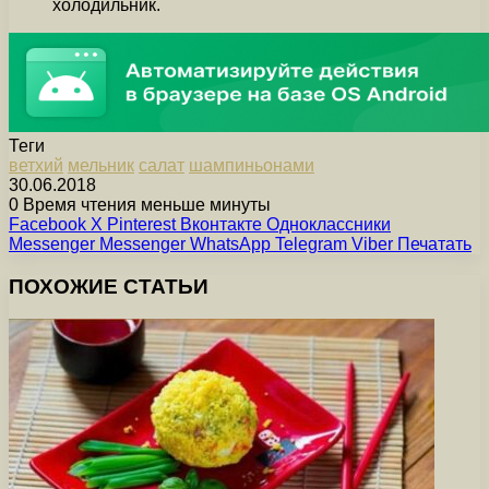
холодильник.
Теги
ветхий
мельник
салат
шампиньонами
30.06.2018
0
Время чтения меньше минуты
Facebook
X
Pinterest
Вконтакте
Одноклассники
Messenger
Messenger
WhatsApp
Telegram
Viber
Печатать
ПОХОЖИЕ СТАТЬИ