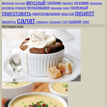
вкусный
грибами
духовке
вкусное
десерт
вкусные
запеканка
мультиварке
полезный
котлеты
курицей
овощами
пирог
рецепт
приготовить
приготовления
простой
салат
сыром
рецепты
суп
торт
секреты
слоеный
Интересное