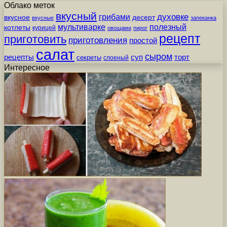
Облако меток
вкусный
грибами
духовке
вкусное
десерт
вкусные
запеканка
мультиварке
полезный
котлеты
курицей
овощами
пирог
рецепт
приготовить
приготовления
простой
салат
сыром
рецепты
суп
торт
секреты
слоеный
Интересное