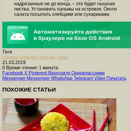
надрезанные не до конца, – это будет пышная
листва. Установить пальмы на островок. Около
салата посыпать хлебцами или сухариками.
Теги
грудкой
куриной
пальмы
салат
21.03.2019
0
Время чтения: 1 минута
Facebook
X
Pinterest
Вконтакте
Одноклассники
Messenger
Messenger
WhatsApp
Telegram
Viber
Печатать
ПОХОЖИЕ СТАТЬИ