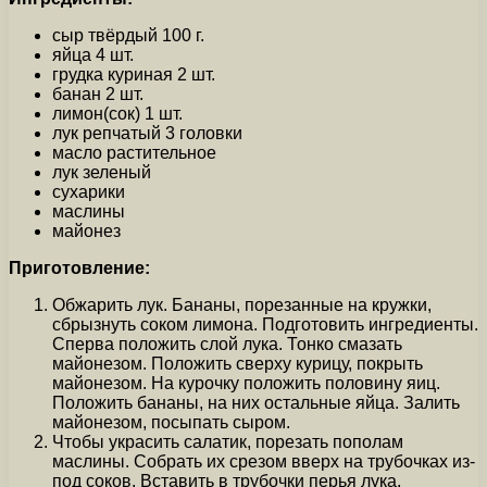
сыр твёрдый 100 г.
яйца 4 шт.
грудка куриная 2 шт.
банан 2 шт.
лимон(сок) 1 шт.
лук репчатый 3 головки
масло растительное
лук зеленый
сухарики
маслины
майонез
Приготовление:
Обжарить лук. Бананы, порезанные на кружки,
сбрызнуть соком лимона. Подготовить ингредиенты.
Сперва положить слой лука. Тонко смазать
майонезом. Положить сверху курицу, покрыть
майонезом. На курочку положить половину яиц.
Положить бананы, на них остальные яйца. Залить
майонезом, посыпать сыром.
Чтобы украсить салатик, порезать пополам
маслины. Собрать их срезом вверх на трубочках из-
под соков. Вставить в трубочки перья лука,