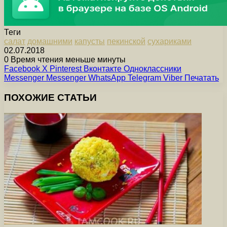
Теги
cалат
домашними
капусты
пекинской
сухариками
02.07.2018
0
Время чтения меньше минуты
Facebook
X
Pinterest
Вконтакте
Одноклассники
Messenger
Messenger
WhatsApp
Telegram
Viber
Печатать
ПОХОЖИЕ СТАТЬИ