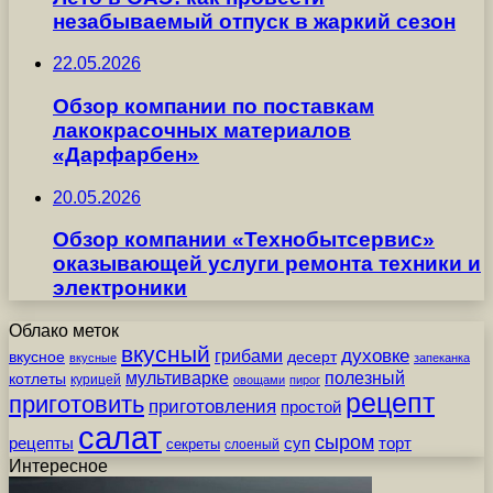
незабываемый отпуск в жаркий сезон
22.05.2026
Обзор компании по поставкам
лакокрасочных материалов
«Дарфарбен»
20.05.2026
Обзор компании «Технобытсервис»
оказывающей услуги ремонта техники и
электроники
Облако меток
вкусный
грибами
духовке
вкусное
десерт
вкусные
запеканка
мультиварке
полезный
котлеты
курицей
овощами
пирог
рецепт
приготовить
приготовления
простой
салат
сыром
рецепты
суп
торт
секреты
слоеный
Интересное