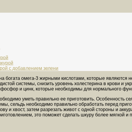
ы
урой
шкурой
урой с добавлением зелени
а богата омега-3 жирными кислотами, которые являются 
истой системы, снизить уровень холестерина в крови и укр
од, фосфор и цинк, которые необходимы для нормального фу
обходимо уметь правильно ее приготовить. Особенность сел
блемы, сельдь необходимо правильно обработать перед при
ову и хвост, затем разрезать живот с одной стороны и акку
иготовлением, это поможет сделать шкуру более мягкой и п