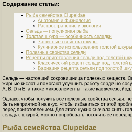
Содержание статьи:
Рыба семейства Clupeidae
Анатомия и физиология
Распространение и экология
Сельдь — популярная рыба
Толстая шкура — особенность селедки
Защитные свойства шкуры
Кулинарное использование толстой шкур
Полезные свойства сельди
Рецепты приготовления сельди под толстой шк
Классический рецепт сельди под толстой 
Вариация рецепта сельди под толстой шк
Сельдь — настоящий сокровищница полезных веществ. Он
жирные кислоты помогают улучшить работу сердечно-сосуд
А, В, D и Е, а также микроэлементы, такие как железо, й
Однако, чтобы получить все полезные свойства сельди, не
быть неприятной на вкус. Чтобы избавиться от этой про
перед приготовлением. Для этого нужно сначала снять гол
сельдь с шкурой, можно попробовать посолить ее перед пр
Рыба семейства Clupeidae