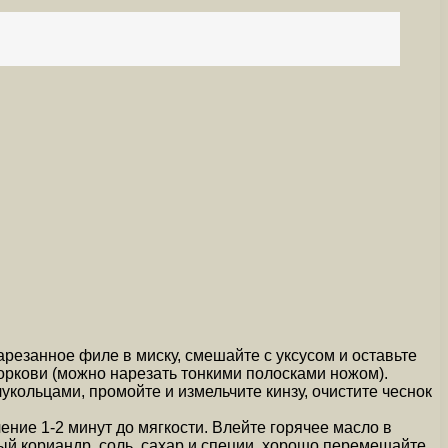
резанное филе в миску, смешайте с уксусом и оставьте
моркови (можно нарезать тонкими полосками ножом).
укольцами, промойте и измельчите кинзу, очистите чеснок
ение 1-2 минут до мягкости. Влейте горячее масло в
ый кориандр, соль, сахар и специи, хорошо перемешайте,