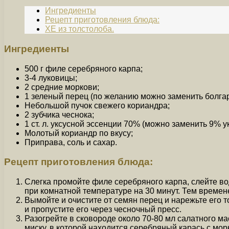
Ингредиенты
Рецепт приготовления блюда:
ХЕ из толстолоба.
Ингредиенты
500 г филе серебряного карпа;
3-4 луковицы;
2 средние моркови;
1 зеленый перец (по желанию можно заменить болга
Небольшой пучок свежего кориандра;
2 зубчика чеснока;
1 ст. л. уксусной эссенции 70% (можно заменить 9% у
Молотый кориандр по вкусу;
Приправа, соль и сахар.
Рецепт приготовления блюда:
Слегка промойте филе серебряного карпа, слейте во
при комнатной температуре на 30 минут. Тем времен
Вымойте и очистите от семян перец и нарежьте его т
и пропустите его через чесночный пресс.
Разогрейте в сковороде около 70-80 мл салатного ма
миску, в которой находится серебряный карась с мо