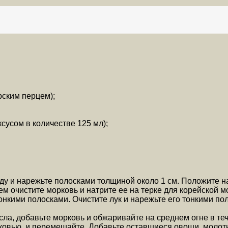
рским перцем);
ксусом в количестве 125 мл);
ду и нарежьте полосками толщиной около 1 см. Положите на
ем очистите морковь и натрите ее на терке для корейской 
онкими полосками. Очистите лук и нарежьте его тонкими пол
сла, добавьте морковь и обжаривайте на среднем огне в теч
рковью, и перемешайте. Добавьте оставшиеся овощи, молот