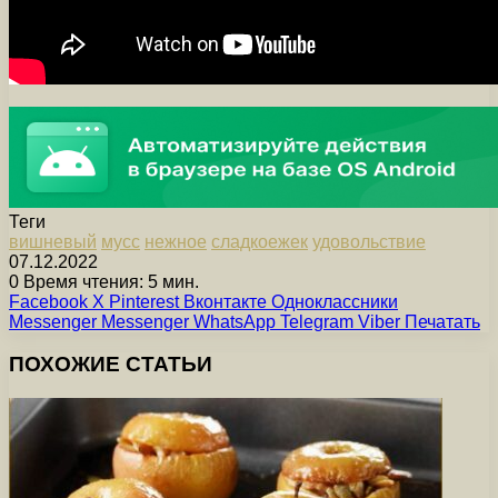
Теги
вишневый
мусс
нежное
сладкоежек
удовольствие
07.12.2022
0
Время чтения: 5 мин.
Facebook
X
Pinterest
Вконтакте
Одноклассники
Messenger
Messenger
WhatsApp
Telegram
Viber
Печатать
ПОХОЖИЕ СТАТЬИ