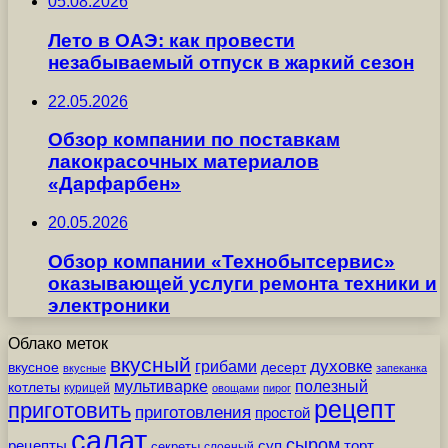
05.08.2026
Лето в ОАЭ: как провести
незабываемый отпуск в жаркий сезон
22.05.2026
Обзор компании по поставкам
лакокрасочных материалов
«Дарфарбен»
20.05.2026
Обзор компании «Технобытсервис»
оказывающей услуги ремонта техники и
электроники
Облако меток
вкусный
грибами
духовке
вкусное
десерт
вкусные
запеканка
мультиварке
полезный
котлеты
курицей
овощами
пирог
рецепт
приготовить
приготовления
простой
салат
сыром
рецепты
суп
торт
секреты
слоеный