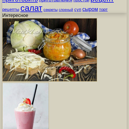
простой
салат
сыром
рецепты
суп
торт
секреты
слоеный
Интересное