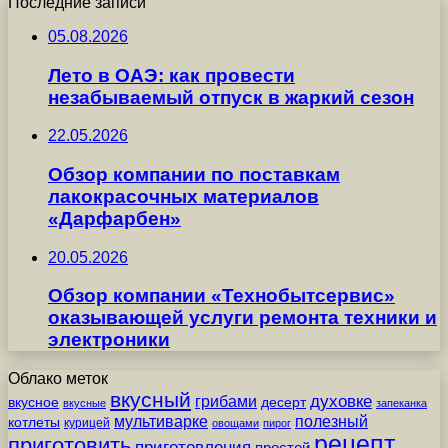
Последние записи
05.08.2026
Лето в ОАЭ: как провести
незабываемый отпуск в жаркий сезон
22.05.2026
Обзор компании по поставкам
лакокрасочных материалов
«Дарфарбен»
20.05.2026
Обзор компании «Технобытсервис»
оказывающей услуги ремонта техники и
электроники
Облако меток
вкусный
грибами
духовке
вкусное
десерт
вкусные
запеканка
мультиварке
полезный
котлеты
курицей
овощами
пирог
рецепт
приготовить
приготовления