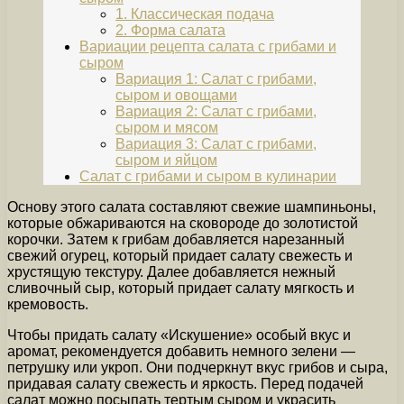
1. Классическая подача
2. Форма салата
Вариации рецепта салата с грибами и
сыром
Вариация 1: Салат с грибами,
сыром и овощами
Вариация 2: Салат с грибами,
сыром и мясом
Вариация 3: Салат с грибами,
сыром и яйцом
Салат с грибами и сыром в кулинарии
Основу этого салата составляют свежие шампиньоны,
которые обжариваются на сковороде до золотистой
корочки. Затем к грибам добавляется нарезанный
свежий огурец, который придает салату свежесть и
хрустящую текстуру. Далее добавляется нежный
сливочный сыр, который придает салату мягкость и
кремовость.
Чтобы придать салату «Искушение» особый вкус и
аромат, рекомендуется добавить немного зелени —
петрушку или укроп. Они подчеркнут вкус грибов и сыра,
придавая салату свежесть и яркость. Перед подачей
салат можно посыпать тертым сыром и украсить