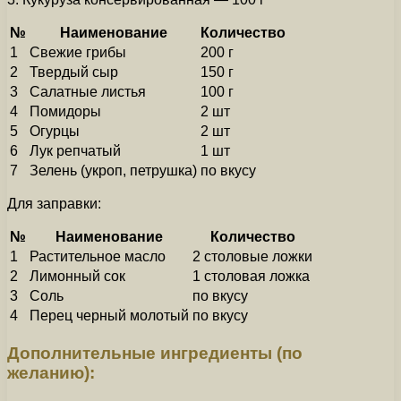
№
Наименование
Количество
1
Свежие грибы
200 г
2
Твердый сыр
150 г
3
Салатные листья
100 г
4
Помидоры
2 шт
5
Огурцы
2 шт
6
Лук репчатый
1 шт
7
Зелень (укроп, петрушка)
по вкусу
Для заправки:
№
Наименование
Количество
1
Растительное масло
2 столовые ложки
2
Лимонный сок
1 столовая ложка
3
Соль
по вкусу
4
Перец черный молотый
по вкусу
Дополнительные ингредиенты (по
желанию):