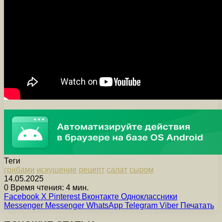
Теги
грибами
искушение
рецепт
салат
сыром
14.05.2025
0
Время чтения: 4 мин.
Facebook
X
Pinterest
Вконтакте
Одноклассники
Messenger
Messenger
WhatsApp
Telegram
Viber
Печатать