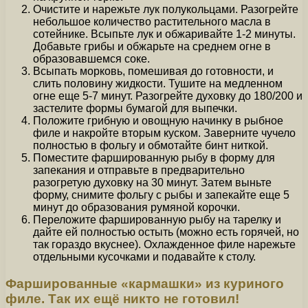
Очистите и нарежьте лук полукольцами. Разогрейте
небольшое количество растительного масла в
сотейнике. Всыпьте лук и обжаривайте 1-2 минуты.
Добавьте грибы и обжарьте на среднем огне в
образовавшемся соке.
Всыпать морковь, помешивая до готовности, и
слить половину жидкости. Тушите на медленном
огне еще 5-7 минут. Разогрейте духовку до 180/200 и
застелите формы бумагой для выпечки.
Положите грибную и овощную начинку в рыбное
филе и накройте вторым куском. Заверните чучело
полностью в фольгу и обмотайте бинт ниткой.
Поместите фаршированную рыбу в форму для
запекания и отправьте в предварительно
разогретую духовку на 30 минут. Затем выньте
форму, снимите фольгу с рыбы и запекайте еще 5
минут до образования румяной корочки.
Переложите фаршированную рыбу на тарелку и
дайте ей полностью остыть (можно есть горячей, но
так гораздо вкуснее). Охлажденное филе нарежьте
отдельными кусочками и подавайте к столу.
Фаршированные «кармашки» из куриного
филе. Так их ещё никто не готовил!