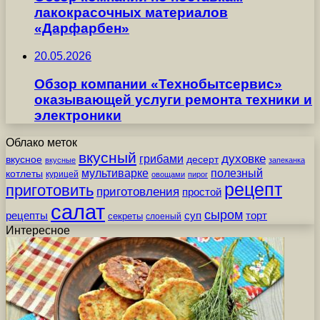
лакокрасочных материалов
«Дарфарбен»
20.05.2026
Обзор компании «Технобытсервис»
оказывающей услуги ремонта техники и
электроники
Облако меток
вкусный
грибами
духовке
вкусное
десерт
вкусные
запеканка
мультиварке
полезный
котлеты
курицей
овощами
пирог
рецепт
приготовить
приготовления
простой
салат
сыром
рецепты
суп
торт
секреты
слоеный
Интересное