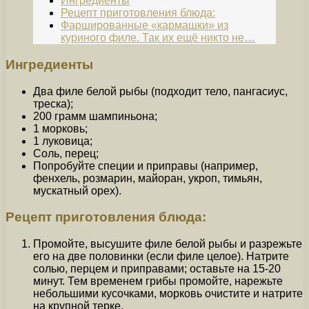
Ингредиенты
Рецепт приготовления блюда:
Фаршированные «кармашки» из
куриного филе. Так их ещё никто не…
Ингредиенты
Два филе белой рыбы (подходит тело, пангасиус,
треска);
200 грамм шампиньона;
1 морковь;
1 луковица;
Соль, перец;
Попробуйте специи и приправы (например,
фенхель, розмарин, майоран, укроп, тимьян,
мускатный орех).
Рецепт приготовления блюда:
Промойте, высушите филе белой рыбы и разрежьте
его на две половинки (если филе целое). Натрите
солью, перцем и приправами; оставьте на 15-20
минут. Тем временем грибы промойте, нарежьте
небольшими кусочками, морковь очистите и натрите
на крупной терке.