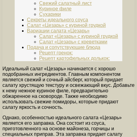
Свежий салатный лист
Куриное филе
Сухарики
Секреты идеального соуса
Салат «Цезарь» с куриной грудкой
Вариации салата «Цезарь»
Салат «Цезарь» с куриной грудкой
Салат «Цезарь» с креветками
Подача и сопутствующие блюда
Рецепт гренок:
Рецепт картофельных долькок:
Идеальный салат «Цезарь» начинается с хорошо
подобранных ингредиентов. Главным компонентом
является свежий и сочный айсберг, который придает
салату хрустящую текстуру и освежающий вкус. Добавьте
к нему нежное куриное филе, предварительно
обжаренное на сковороде. Также необходимо
использовать свежие помидоры, которые придают
салату яркость и сочность.
Однако, особенностью идеального салата «Цезарь»
является его заправка. Она состоит из соуса,
приготовленного на основе майонеза, горчицы и
специальных приправ. Эта заправка придает салату