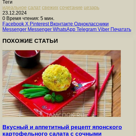
Теги
идеальное
салат
свежих
сочетание
цезарь
23.12.2024
0
Время чтения: 5 мин.
Facebook
X
Pinterest
Вконтакте
Одноклассники
Messenger
Messenger
WhatsApp
Telegram
Viber
Печатать
ПОХОЖИЕ СТАТЬИ
Вкусный и аппетитный рецепт японского
картофельного салата с сочными