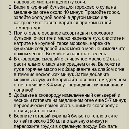
лавровые листья и щепотку соли.
Варите куриный бульон для горохового супа на
медленном огне около 40 минут. Промойте горох,
залейте холодной водой в другой миске или
кастрюле и оставьте вариться при комнатной
температуре.
Приготовьте овощное ассорти для горохового
бульона: очистите и мелко нарежьте лук, очистите и
натрите на крупной терке морковь, нарежьте
кубиками сельдерей и как можно мельче измельчите
ножом чеснок. Вымойте и нарежьте зелень.
В сковороде смешайте сливочное масло с 2 ст. л.
растительного масла на среднем огне. Выложите
лук в горячее масло и обжаривайте на слабом огне
в течение нескольких минут. Затем добавьте
морковь к луку и обжаривайте овощи на медленном
огне в течение 3-4 минут, периодически помешивая
лопаткой.
Добавьте в сковороду измельченный сельдерей и
чеснок и готовьте на медленном огне еще 5-7 минут,
периодически помешивая. Снимите сковороду с
огня и дайте остыть.
Верните готовый куриный бульон в тепло в сите
(отлейте около 150 мл в отдельную миску) и
переложите грудки в отдельную посуду. Всыпать