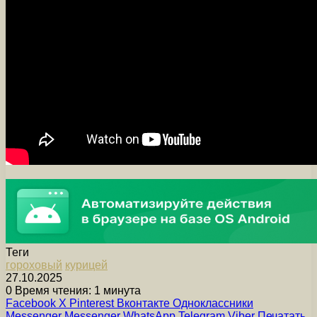
Теги
гороховый
курицей
27.10.2025
0
Время чтения: 1 минута
Facebook
X
Pinterest
Вконтакте
Одноклассники
Messenger
Messenger
WhatsApp
Telegram
Viber
Печатать