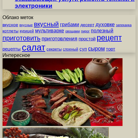
электроники
Облако меток
вкусный
грибами
духовке
вкусное
десерт
вкусные
запеканка
мультиварке
полезный
котлеты
курицей
овощами
пирог
рецепт
приготовить
приготовления
простой
салат
сыром
рецепты
суп
торт
секреты
слоеный
Интересное