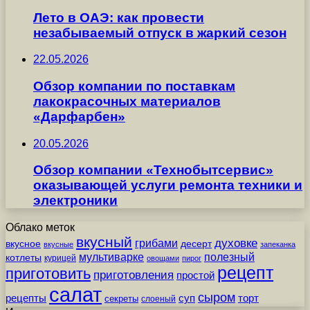
Лето в ОАЭ: как провести
незабываемый отпуск в жаркий сезон
22.05.2026
Обзор компании по поставкам
лакокрасочных материалов
«Дарфарбен»
20.05.2026
Обзор компании «Технобытсервис»
оказывающей услуги ремонта техники и
электроники
Облако меток
вкусный
грибами
духовке
вкусное
десерт
вкусные
запеканка
мультиварке
полезный
котлеты
курицей
овощами
пирог
рецепт
приготовить
приготовления
простой
салат
сыром
рецепты
суп
торт
секреты
слоеный