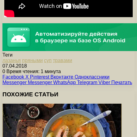
Теги
лазанья
пряными
суп
травами
07.04.2018
0
Время чтения: 1 минута
Facebook
X
Pinterest
Вконтакте
Одноклассники
Messenger
Messenger
WhatsApp
Telegram
Viber
Печатать
ПОХОЖИЕ СТАТЬИ