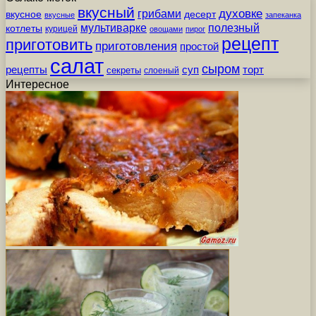
вкусный
грибами
духовке
вкусное
десерт
вкусные
запеканка
мультиварке
полезный
котлеты
курицей
овощами
пирог
рецепт
приготовить
приготовления
простой
салат
сыром
рецепты
суп
торт
секреты
слоеный
Интересное