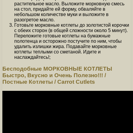
растительное масло. Выложите морковную смесь
на стол, придайте ей форму, обваляйте в
небольшом количестве муки и выложите в
разогретое масло.
Готовьте морковные котлеты до золотистой корочки
с обеих сторон (в общей сложности около 5 минут).
Переложите готовые котлеты на бумажные
полотенца и осторожно постучите по ним, чтобы
удалить излишки жира. Подавайте морковные
котлеты теплыми со сметаной. Идите и
наслаждайтесь!;
Бесподобные МОРКОВНЫЕ КОТЛЕТЫ
Быстро, Вкусно и Очень Полезно!!! /
Постные Котлеты / Carrot Cutlets