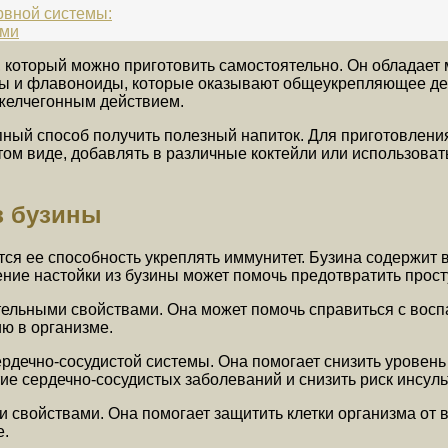
рвной системы:
ями
, который можно приготовить самостоятельно. Он обладает
 и флавоноиды, которые оказывают общеукрепляющее дейст
желчегонным действием.
упный способ получить полезный напиток. Для приготовлен
ом виде, добавлять в различные коктейли или использовать
з бузины
тся ее способность укреплять иммунитет. Бузина содержит
ние настойки из бузины может помочь предотвратить прост
тельными свойствами. Она может помочь справиться с восп
ю в организме.
ердечно-сосудистой системы. Она помогает снизить уровень 
е сердечно-сосудистых заболеваний и снизить риск инсуль
и свойствами. Она помогает защитить клетки организма от
е.