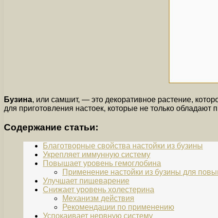
Бузина
, или самшит, — это декоративное растение, кото
для приготовления настоек, которые не только обладают 
Содержание статьи:
Благотворные свойства настойки из бузины
Укрепляет иммунную систему
Повышает уровень гемоглобина
Применение настойки из бузины для повы
Улучшает пищеварение
Снижает уровень холестерина
Механизм действия
Рекомендации по применению
Успокаивает нервную систему