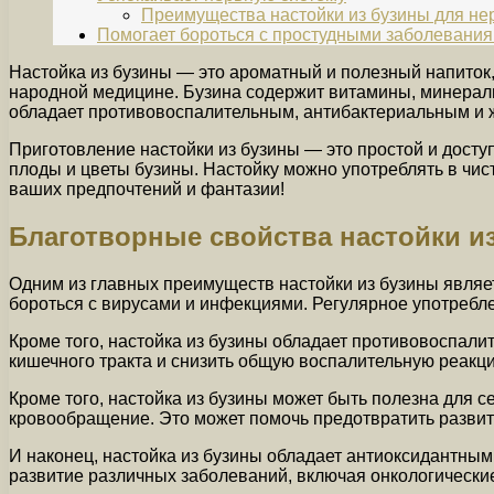
Преимущества настойки из бузины для не
Помогает бороться с простудными заболевани
Настойка из бузины — это ароматный и полезный напиток
народной медицине. Бузина содержит витамины, минералы
обладает противовоспалительным, антибактериальным и 
Приготовление настойки из бузины — это простой и дост
плоды и цветы бузины. Настойку можно употреблять в чист
ваших предпочтений и фантазии!
Благотворные свойства настойки и
Одним из главных преимуществ настойки из бузины являе
бороться с вирусами и инфекциями. Регулярное употребле
Кроме того, настойка из бузины обладает противовоспали
кишечного тракта и снизить общую воспалительную реакци
Кроме того, настойка из бузины может быть полезна для с
кровообращение. Это может помочь предотвратить развити
И наконец, настойка из бузины обладает антиоксидантным
развитие различных заболеваний, включая онкологически