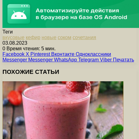
Теги
вкусовые
кефир
новые
соком
сочетания
03.08.2023
0
Время чтения: 5 мин.
Facebook
X
Pinterest
Вконтакте
Одноклассники
Messenger
Messenger
WhatsApp
Telegram
Viber
Печатать
ПОХОЖИЕ СТАТЬИ