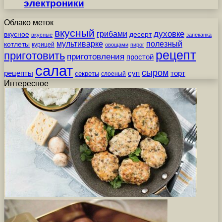
электроники
Облако меток
вкусный
грибами
духовке
вкусное
десерт
вкусные
запеканка
мультиварке
полезный
котлеты
курицей
овощами
пирог
рецепт
приготовить
приготовления
простой
салат
сыром
рецепты
суп
торт
секреты
слоеный
Интересное