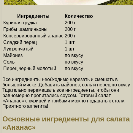
Ингредиенты
Количество
Куриная грудка
200 г
Грибы шампиньоны
200 г
Консервированный ананас
200 г
Сладкий перец
1 шт
Лук репчатый
1 шт
Майонез
по вкусу
Соль
по вкусу
Перец черный молотый
по вкусу
Все ингредиенты необходимо нарезать и смешать в
большой миске. Добавить майонез, соль и перец по вкусу.
Тщательно перемешать все ингредиенты, чтобы они
равномерно пропитались соусом. Готовый салат
«Ананас» с курицей и грибами можно подавать к столу.
Приятного аппетита!
Основные ингредиенты для салата
«Ананас»