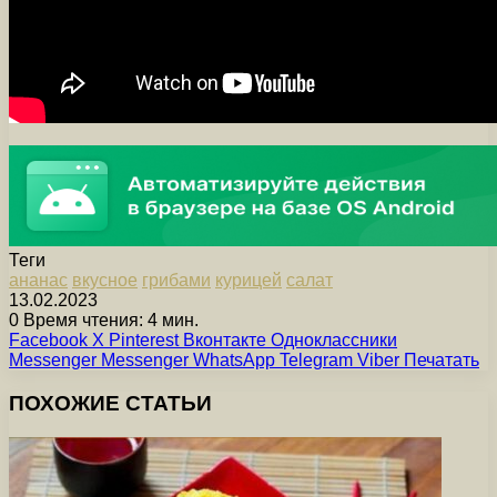
Теги
ананас
вкусное
грибами
курицей
салат
13.02.2023
0
Время чтения: 4 мин.
Facebook
X
Pinterest
Вконтакте
Одноклассники
Messenger
Messenger
WhatsApp
Telegram
Viber
Печатать
ПОХОЖИЕ СТАТЬИ