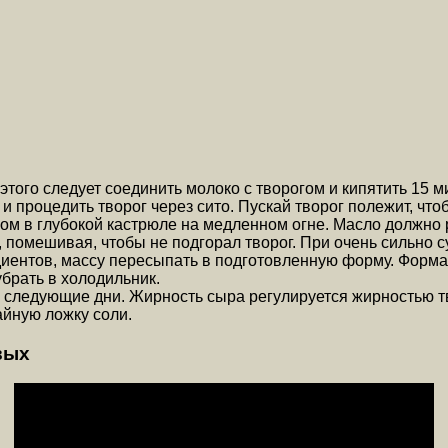
этого следует соединить молоко с творогом и кипятить 15 
 и процедить творог через сито. Пускай творог полежит, что
цом в глубокой кастрюле на медленном огне. Масло должно 
, помешивая, чтобы не подгорал творог. При очень сильно 
иентов, массу пересыпать в подготовленную форму. Форма 
убрать в холодильник.
 следующие дни. Жирность сыра регулируется жирностью тво
айную ложку соли.
вых