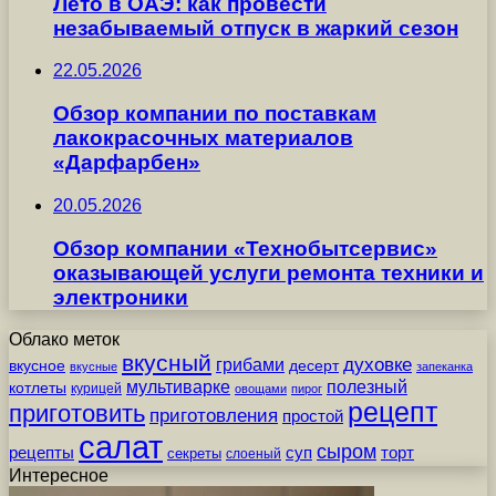
Лето в ОАЭ: как провести
незабываемый отпуск в жаркий сезон
22.05.2026
Обзор компании по поставкам
лакокрасочных материалов
«Дарфарбен»
20.05.2026
Обзор компании «Технобытсервис»
оказывающей услуги ремонта техники и
электроники
Облако меток
вкусный
грибами
духовке
вкусное
десерт
вкусные
запеканка
мультиварке
полезный
котлеты
курицей
овощами
пирог
рецепт
приготовить
приготовления
простой
салат
сыром
рецепты
суп
торт
секреты
слоеный
Интересное