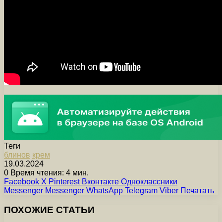
Теги
блинов
крем
19.03.2024
0
Время чтения: 4 мин.
Facebook
X
Pinterest
Вконтакте
Одноклассники
Messenger
Messenger
WhatsApp
Telegram
Viber
Печатать
ПОХОЖИЕ СТАТЬИ