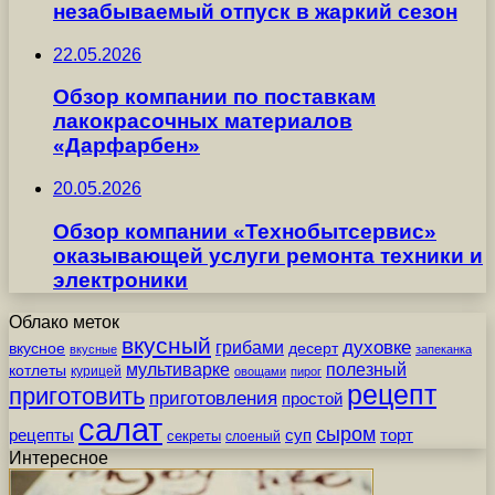
незабываемый отпуск в жаркий сезон
22.05.2026
Обзор компании по поставкам
лакокрасочных материалов
«Дарфарбен»
20.05.2026
Обзор компании «Технобытсервис»
оказывающей услуги ремонта техники и
электроники
Облако меток
вкусный
грибами
духовке
вкусное
десерт
вкусные
запеканка
мультиварке
полезный
котлеты
курицей
овощами
пирог
рецепт
приготовить
приготовления
простой
салат
сыром
рецепты
суп
торт
секреты
слоеный
Интересное