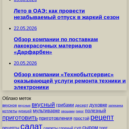
Лето в ОАЭ: как провести
незабываемый отпуск в жаркий сезон
22.05.2026
Обзор компании по поставкам
лакокрасочных материалов
«Дарфарбен»
20.05.2026
Обзор компании «Технобытсервис»
оказывающей услуги ремонта техники и
электроники
Облако меток
вкусный
грибами
духовке
вкусное
десерт
вкусные
запеканка
мультиварке
полезный
котлеты
курицей
овощами
пирог
рецепт
приготовить
приготовления
простой
салат
сыром
рецепты
суп
торт
секреты
слоеный