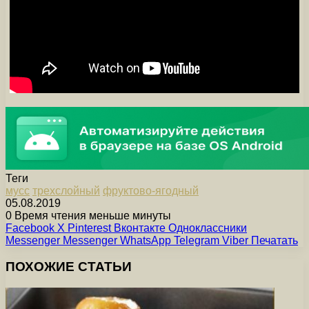
Теги
мусс
трехслойный
фруктово-ягодный
05.08.2019
0
Время чтения меньше минуты
Facebook
X
Pinterest
Вконтакте
Одноклассники
Messenger
Messenger
WhatsApp
Telegram
Viber
Печатать
ПОХОЖИЕ СТАТЬИ