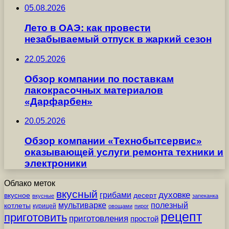
05.08.2026
Лето в ОАЭ: как провести
незабываемый отпуск в жаркий сезон
22.05.2026
Обзор компании по поставкам
лакокрасочных материалов
«Дарфарбен»
20.05.2026
Обзор компании «Технобытсервис»
оказывающей услуги ремонта техники и
электроники
Облако меток
вкусный
грибами
духовке
вкусное
десерт
вкусные
запеканка
мультиварке
полезный
котлеты
курицей
овощами
пирог
рецепт
приготовить
приготовления
простой