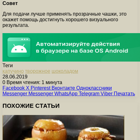
Совет
Для подачи лучше применять прозрачные чашки, это
окажет помощь достигнуть хорошего визуального
результата.
Теги
капучино
творожное
шоколадом
28.06.2019
0
Время чтения: 1 минута
Facebook
X
Pinterest
Вконтакте
Одноклассники
Messenger
Messenger
WhatsApp
Telegram
Viber
Печатать
ПОХОЖИЕ СТАТЬИ