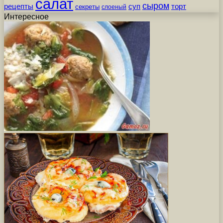
салат
сыром
рецепты
суп
торт
секреты
слоеный
Интересное