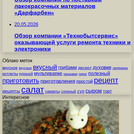
лакокрасочных материалов
«Дарфарбен»
20.05.2026
Обзор компании «Технобытсервис»
оказывающей услуги ремонта техники и
электроники
Облако меток
вкусный
грибами
духовке
вкусное
десерт
вкусные
запеканка
мультиварке
полезный
котлеты
курицей
овощами
пирог
рецепт
приготовить
приготовления
простой
салат
сыром
рецепты
суп
торт
секреты
слоеный
Интересное