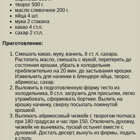
творог 500 г.
масло сливочное 200 г.
яйца 4 шт.
мука 2 стакана
какао 4 ст.л.
сахар 2 ст.л.
Приготовление:
Смешать какао, муку, ваниль, 6 ст. л. сахара.
Растопить масло, смешать с мукой, перетереть до
состояния крошки, убрать в холодильник
приблизительно на 20 мин. до застывания крошки.
Измельчить для начинки в блендере яйца, творог,
абрикосы, сахар.
Выложить в подготовленную форму тесто из
холодильника, 8 ст.л. загрузить для присыпки, легко
утрамбовать, сформовать бортики. Вылить на
крошку начинку, сверху посыпать покинутой
крошкой.
Выпекать абрикосовый чизкейк с творогом полчаса
при 180 градусах и час при 150. Отключить духовку,
чизкейк не вынимать, пускай остынет вместе с
духовкой. Достать десерт, вынуть из формы, подать
к столу.