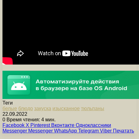
Теги
белые
блюдо
закуска
изысканное
тюльпаны
22.09.2022
0
Время чтения: 4 мин.
Facebook
X
Pinterest
Вконтакте
Одноклассники
Messenger
Messenger
WhatsApp
Telegram
Viber
Печатать