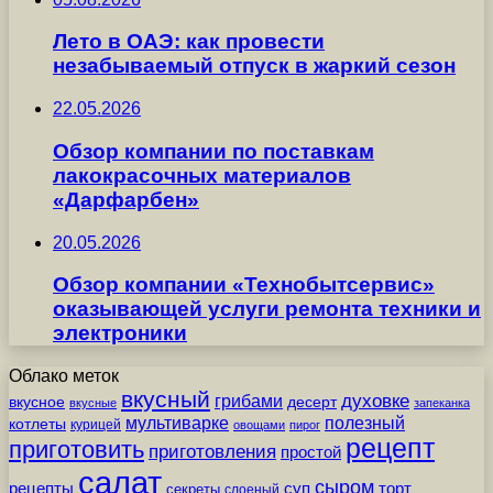
Лето в ОАЭ: как провести
незабываемый отпуск в жаркий сезон
22.05.2026
Обзор компании по поставкам
лакокрасочных материалов
«Дарфарбен»
20.05.2026
Обзор компании «Технобытсервис»
оказывающей услуги ремонта техники и
электроники
Облако меток
вкусный
грибами
духовке
вкусное
десерт
вкусные
запеканка
мультиварке
полезный
котлеты
курицей
овощами
пирог
рецепт
приготовить
приготовления
простой
салат
сыром
рецепты
суп
торт
секреты
слоеный