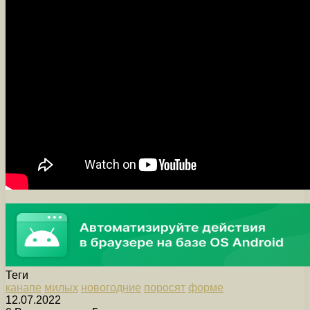
Теги
канапе
милых
новогодние
поросят
форме
12.07.2022