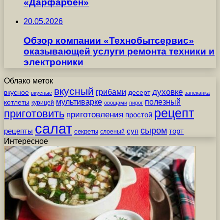
«Дарфарбен»
20.05.2026
Обзор компании «Технобытсервис»
оказывающей услуги ремонта техники и
электроники
Облако меток
вкусный
грибами
духовке
вкусное
десерт
вкусные
запеканка
мультиварке
полезный
котлеты
курицей
овощами
пирог
рецепт
приготовить
приготовления
простой
салат
сыром
рецепты
суп
торт
секреты
слоеный
Интересное