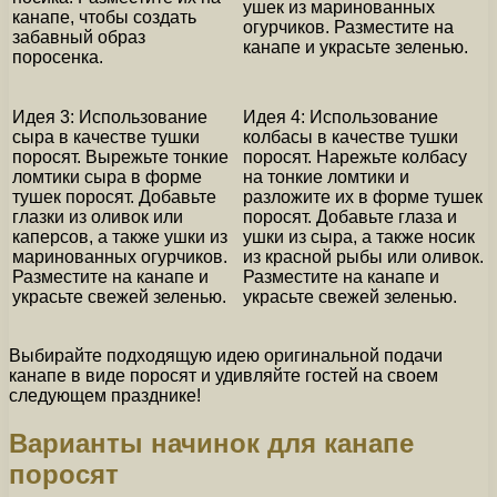
ушек из маринованных
канапе, чтобы создать
огурчиков. Разместите на
забавный образ
канапе и украсьте зеленью.
поросенка.
Идея 3: Использование
Идея 4: Использование
сыра в качестве тушки
колбасы в качестве тушки
поросят. Вырежьте тонкие
поросят. Нарежьте колбасу
ломтики сыра в форме
на тонкие ломтики и
тушек поросят. Добавьте
разложите их в форме тушек
глазки из оливок или
поросят. Добавьте глаза и
каперсов, а также ушки из
ушки из сыра, а также носик
маринованных огурчиков.
из красной рыбы или оливок.
Разместите на канапе и
Разместите на канапе и
украсьте свежей зеленью.
украсьте свежей зеленью.
Выбирайте подходящую идею оригинальной подачи
канапе в виде поросят и удивляйте гостей на своем
следующем празднике!
Варианты начинок для канапе
поросят