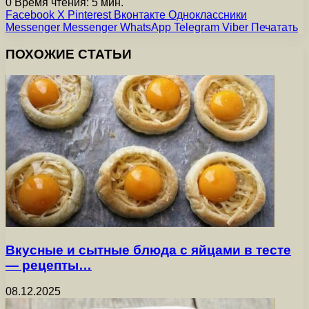
0
Время чтения: 5 мин.
Facebook
X
Pinterest
Вконтакте
Одноклассники
Messenger
Messenger
WhatsApp
Telegram
Viber
Печатать
ПОХОЖИЕ СТАТЬИ
Вкусные и сытные блюда с яйцами в тесте
— рецепты…
08.12.2025