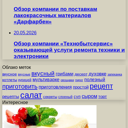
Обзор компании по поставкам
лакокрасочных материалов
«Дарфарбен»
20.05.2026
Обзор компании «Технобытсервис»
оказывающей услуги ремонта техники и
электроники
Облако меток
вкусный
грибами
духовке
вкусное
десерт
вкусные
запеканка
мультиварке
полезный
котлеты
курицей
овощами
пирог
рецепт
приготовить
приготовления
простой
салат
сыром
рецепты
суп
торт
секреты
слоеный
Интересное