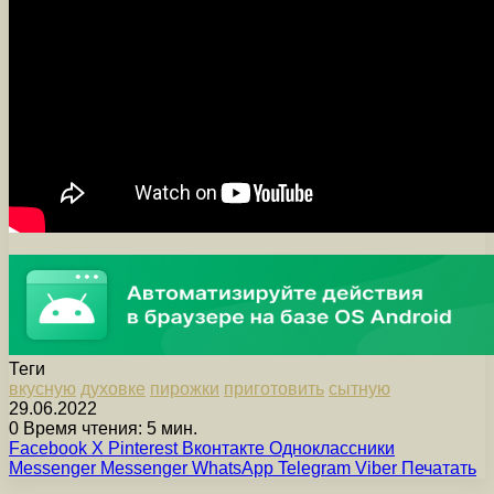
Теги
вкусную
духовке
пирожки
приготовить
сытную
29.06.2022
0
Время чтения: 5 мин.
Facebook
X
Pinterest
Вконтакте
Одноклассники
Messenger
Messenger
WhatsApp
Telegram
Viber
Печатать