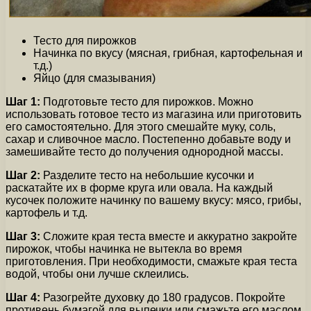
Тесто для пирожков
Начинка по вкусу (мясная, грибная, картофельная и
т.д.)
Яйцо (для смазывания)
Шаг 1:
Подготовьте тесто для пирожков. Можно
использовать готовое тесто из магазина или приготовить
его самостоятельно. Для этого смешайте муку, соль,
сахар и сливочное масло. Постепенно добавьте воду и
замешивайте тесто до получения однородной массы.
Шаг 2:
Разделите тесто на небольшие кусочки и
раскатайте их в форме круга или овала. На каждый
кусочек положите начинку по вашему вкусу: мясо, грибы,
картофель и т.д.
Шаг 3:
Сложите края теста вместе и аккуратно закройте
пирожок, чтобы начинка не вытекла во время
приготовления. При необходимости, смажьте края теста
водой, чтобы они лучше склеились.
Шаг 4:
Разогрейте духовку до 180 градусов. Покройте
противень бумагой для выпечки или смажьте его маслом.