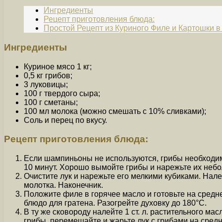
Ингредиенты
Рецепт приготовления блюда:
Простой Рецепт из Куриного Филе и Картошки в
Ингредиенты
Куриное мясо 1 кг;
0,5 кг грибов;
3 луковицы;
100 г твердого сыра;
100 г сметаны;
100 мл молока (можно смешать с 10% сливками);
Соль и перец по вкусу.
Рецепт приготовления блюда:
Если шампиньоны не используются, грибы необходимо
10 минут. Хорошо вымойте грибы и нарежьте их неб
Очистите лук и нарежьте его мелкими кубиками. Налей
молотка. Наконечник.
Положите филе в горячее масло и готовьте на средн
блюдо для гратена. Разогрейте духовку до 180°C.
В ту же сковороду налейте 1 ст. л. растительного ма
грибы, перемешайте и жарьте лук с грибами на средн