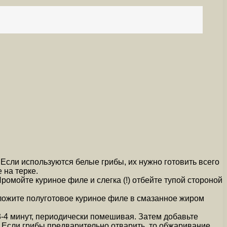
Если используются белые грибы, их нужно готовить всего
 на терке.
Промойте куриное филе и слегка (!) отбейте тупой стороной
еложите полуготовое куриное филе в смазанное жиром
е 3-4 минут, периодически помешивая. Затем добавьте
. Если грибы предварительно отварить, то обжаривание