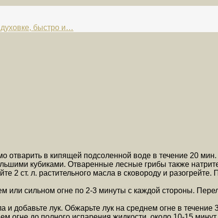
 духовке, быстро и…
 отварить в кипящей подсоленной воде в течение 20 мин. 
ольшими кубиками. Отваренные лесные грибы также натрите
те 2 ст. л. растительного масла в сковороду и разогрейте. 
ем или сильном огне по 2-3 минуты с каждой стороны. Пер
сла и добавьте лук. Обжарьте лук на среднем огне в течени
ем огне до полного испарения жидкости, около 10-15 минут