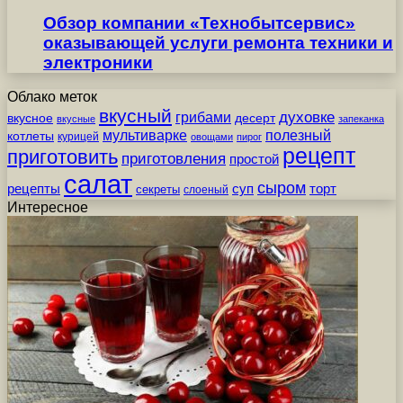
Обзор компании «Технобытсервис»
оказывающей услуги ремонта техники и
электроники
Облако меток
вкусный
грибами
духовке
вкусное
десерт
вкусные
запеканка
мультиварке
полезный
котлеты
курицей
овощами
пирог
рецепт
приготовить
приготовления
простой
салат
сыром
рецепты
суп
торт
секреты
слоеный
Интересное