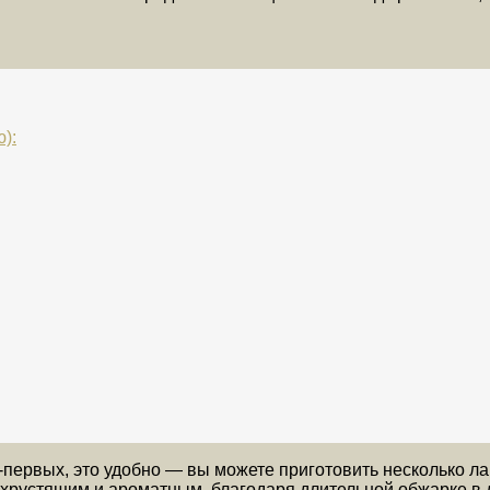
):
-первых, это удобно — вы можете приготовить несколько 
е хрустящим и ароматным, благодаря длительной обжарке в 