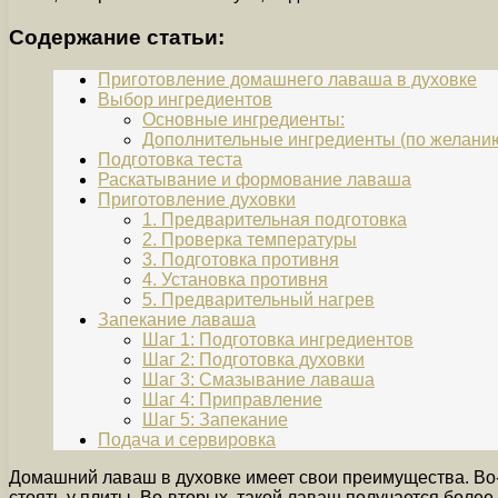
Содержание статьи:
Приготовление домашнего лаваша в духовке
Выбор ингредиентов
Основные ингредиенты:
Дополнительные ингредиенты (по желанию
Подготовка теста
Раскатывание и формование лаваша
Приготовление духовки
1. Предварительная подготовка
2. Проверка температуры
3. Подготовка противня
4. Установка противня
5. Предварительный нагрев
Запекание лаваша
Шаг 1: Подготовка ингредиентов
Шаг 2: Подготовка духовки
Шаг 3: Смазывание лаваша
Шаг 4: Приправление
Шаг 5: Запекание
Подача и сервировка
Домашний лаваш в духовке имеет свои преимущества. Во
стоять у плиты. Во-вторых, такой лаваш получается боле