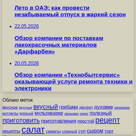
Лето в ОАЭ: как провести
незабываемый отпуск в жаркий сезон
22.05.2026
Обзор компании по поставкам
лакокрасочных материалов
«Дарфарбен»
20.05.2026
Обзор компании «Технобытсервис»
оказывающей услуги ремонта техники и
электроники
Облако меток
вкусный
грибами
духовке
вкусное
десерт
вкусные
запеканка
мультиварке
полезный
котлеты
курицей
овощами
пирог
рецепт
приготовить
приготовления
простой
салат
сыром
рецепты
суп
торт
секреты
слоеный