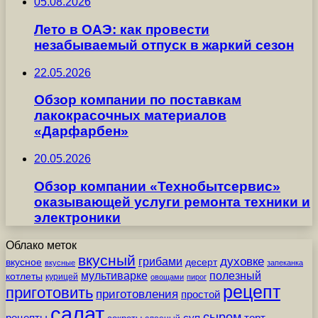
05.08.2026
Лето в ОАЭ: как провести
незабываемый отпуск в жаркий сезон
22.05.2026
Обзор компании по поставкам
лакокрасочных материалов
«Дарфарбен»
20.05.2026
Обзор компании «Технобытсервис»
оказывающей услуги ремонта техники и
электроники
Облако меток
вкусный
грибами
духовке
вкусное
десерт
вкусные
запеканка
мультиварке
полезный
котлеты
курицей
овощами
пирог
рецепт
приготовить
приготовления
простой
салат
сыром
рецепты
суп
торт