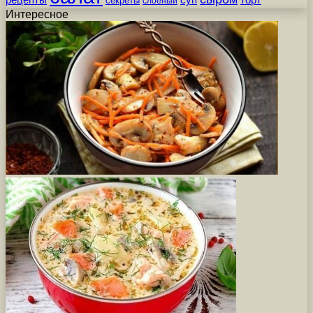
секреты
слоеный
Интересное