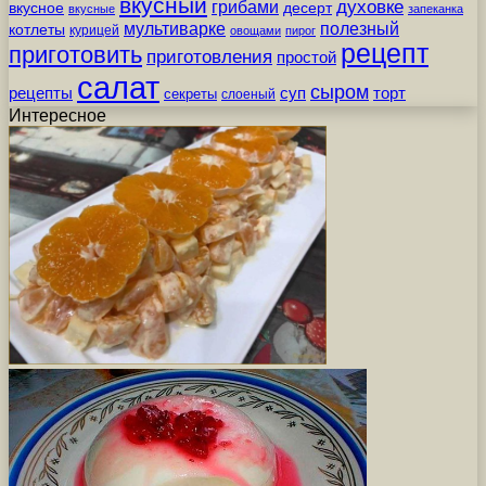
вкусный
грибами
духовке
вкусное
десерт
вкусные
запеканка
мультиварке
полезный
котлеты
курицей
овощами
пирог
рецепт
приготовить
приготовления
простой
салат
сыром
рецепты
суп
торт
секреты
слоеный
Интересное