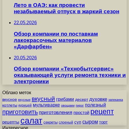
Лето в ОАЭ: как провести
незабываемый отпуск в жаркий сезон
22.05.2026
Обзор компании по поставкам
лакокрасочных материалов
«Дарфарбен»
20.05.2026
Обзор компании «Технобытсервис»
оказывающей услуги ремонта техники и
электроники
Облако меток
вкусный
грибами
духовке
вкусное
десерт
вкусные
запеканка
мультиварке
полезный
котлеты
курицей
овощами
пирог
рецепт
приготовить
приготовления
простой
салат
сыром
рецепты
суп
торт
секреты
слоеный
Интересное