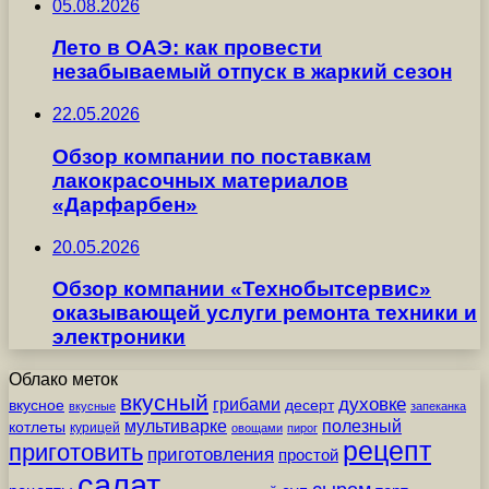
05.08.2026
Лето в ОАЭ: как провести
незабываемый отпуск в жаркий сезон
22.05.2026
Обзор компании по поставкам
лакокрасочных материалов
«Дарфарбен»
20.05.2026
Обзор компании «Технобытсервис»
оказывающей услуги ремонта техники и
электроники
Облако меток
вкусный
грибами
духовке
вкусное
десерт
вкусные
запеканка
мультиварке
полезный
котлеты
курицей
овощами
пирог
рецепт
приготовить
приготовления
простой
салат