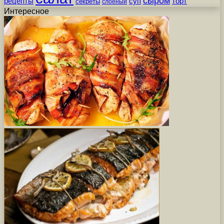
сыром
рецепты
суп
торт
секреты
слоеный
Интересное