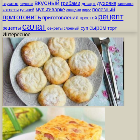
вкусный
грибами
духовке
вкусное
десерт
вкусные
запеканка
мультиварке
полезный
котлеты
курицей
овощами
пирог
рецепт
приготовить
приготовления
простой
салат
сыром
рецепты
суп
торт
секреты
слоеный
Интересное