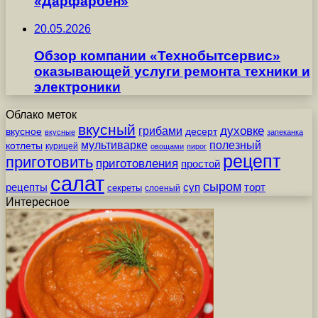
«Дарфарбен»
20.05.2026
Обзор компании «Технобытсервис»
оказывающей услуги ремонта техники и
электроники
Облако меток
вкусный
грибами
духовке
вкусное
десерт
вкусные
запеканка
мультиварке
полезный
котлеты
курицей
овощами
пирог
рецепт
приготовить
приготовления
простой
салат
сыром
рецепты
суп
торт
секреты
слоеный
Интересное