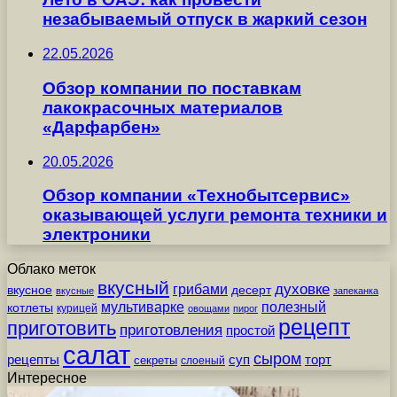
незабываемый отпуск в жаркий сезон
22.05.2026
Обзор компании по поставкам
лакокрасочных материалов
«Дарфарбен»
20.05.2026
Обзор компании «Технобытсервис»
оказывающей услуги ремонта техники и
электроники
Облако меток
вкусный
грибами
духовке
вкусное
десерт
вкусные
запеканка
мультиварке
полезный
котлеты
курицей
овощами
пирог
рецепт
приготовить
приготовления
простой
салат
сыром
рецепты
суп
торт
секреты
слоеный
Интересное