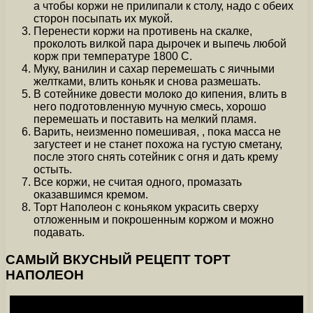
а чтобы коржи не прилипали к столу, надо с обеих
сторон посыпать их мукой.
Перенести коржи на противень на скалке,
проколоть вилкой пара дырочек и выпечь любой
корж при температуре 1800 С.
Муку, ванилин и сахар перемешать с яичными
желтками, влить коньяк и снова размешать.
В сотейнике довести молоко до кипения, влить в
него подготовленную мучную смесь, хорошо
перемешать и поставить на мелкий пламя.
Варить, неизменно помешивая, , пока масса не
загустеет и не станет похожа на густую сметану,
после этого снять сотейник с огня и дать крему
остыть.
Все коржи, не считая одного, промазать
оказавшимся кремом.
Торт Наполеон с коньяком украсить сверху
отложенным и покрошенным коржом и можно
подавать.
САМЫЙ ВКУСНЫЙ РЕЦЕПТ ТОРТ
НАПОЛЕОН