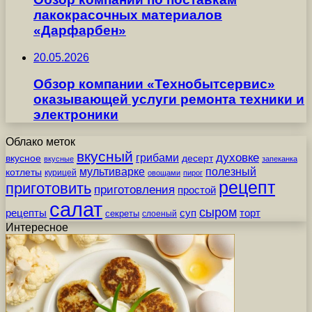
лакокрасочных материалов
«Дарфарбен»
20.05.2026
Обзор компании «Технобытсервис»
оказывающей услуги ремонта техники и
электроники
Облако меток
вкусный
грибами
духовке
вкусное
десерт
вкусные
запеканка
мультиварке
полезный
котлеты
курицей
овощами
пирог
рецепт
приготовить
приготовления
простой
салат
сыром
рецепты
суп
торт
секреты
слоеный
Интересное