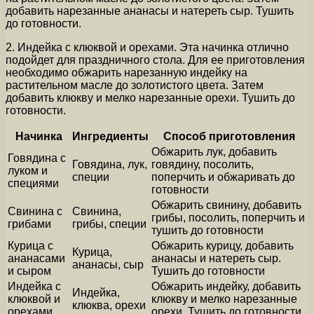
добавить нарезанные ананасы и натереть сыр. Тушить
до готовности.
2. Индейка с клюквой и орехами. Эта начинка отлично
подойдет для праздничного стола. Для ее приготовления
необходимо обжарить нарезанную индейку на
растительном масле до золотистого цвета. Затем
добавить клюкву и мелко нарезанные орехи. Тушить до
готовности.
Начинка
Ингредиенты
Способ приготовления
Обжарить лук, добавить
Говядина с
Говядина, лук,
говядину, посолить,
луком и
специи
поперчить и обжаривать до
специями
готовности
Обжарить свинину, добавить
Свинина с
Свинина,
грибы, посолить, поперчить и
грибами
грибы, специи
тушить до готовности
Курица с
Обжарить курицу, добавить
Курица,
ананасами
ананасы и натереть сыр.
ананасы, сыр
и сыром
Тушить до готовности
Индейка с
Обжарить индейку, добавить
Индейка,
клюквой и
клюкву и мелко нарезанные
клюква, орехи
орехами
орехи. Тушить до готовности