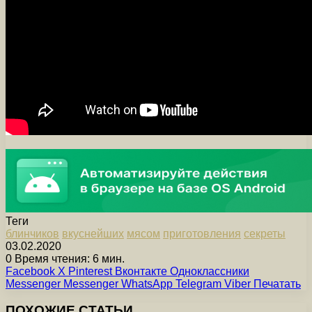
Теги
блинчиков
вкуснейших
мясом
приготовления
секреты
03.02.2020
0
Время чтения: 6 мин.
Facebook
X
Pinterest
Вконтакте
Одноклассники
Messenger
Messenger
WhatsApp
Telegram
Viber
Печатать
ПОХОЖИЕ СТАТЬИ