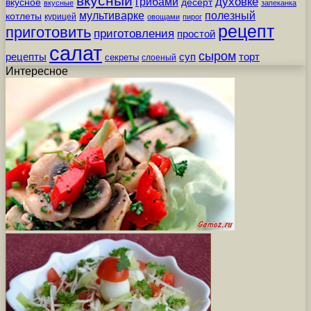
вкусный
грибами
духовке
вкусное
десерт
вкусные
запеканка
мультиварке
полезный
котлеты
курицей
овощами
пирог
рецепт
приготовить
приготовления
простой
салат
сыром
рецепты
суп
торт
секреты
слоеный
Интересное